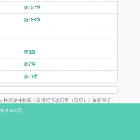
第192章
第188章
第3章
第7章
第11章
支持靡夏并收藏《皇贵妃养崽日常（清穿）》最新章节。
多读者欣赏。