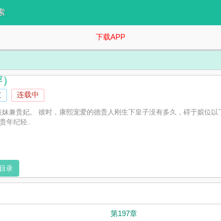
索
下载APP
穿）
过
连载中
的表妹兼贵妃。 彼时，康熙宠爱的德贵人刚生下皇子没有多久，碍于嫔位
年纪轻..
目录
第197章