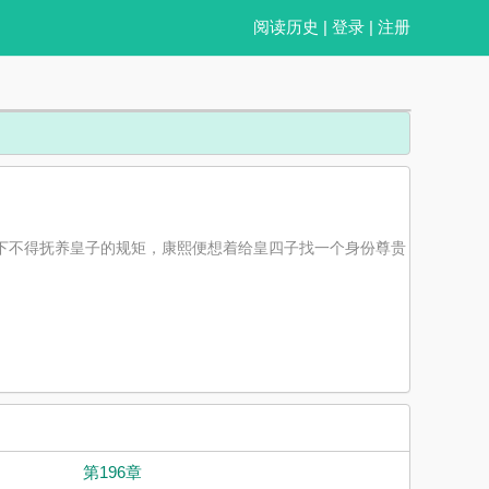
阅读历史
|
登录
|
注册
以下不得抚养皇子的规矩，康熙便想着给皇四子找一个身份尊贵
第196章