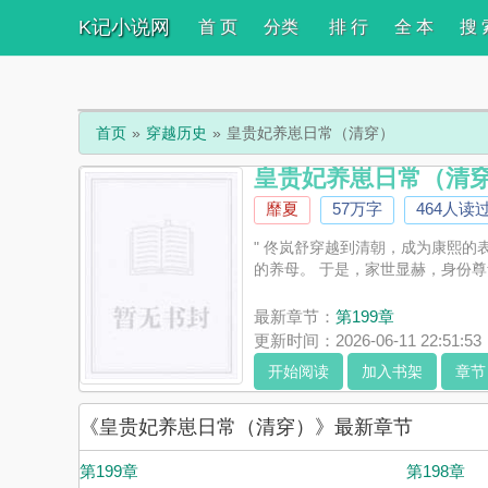
K记小说网
首 页
分类
排 行
全 本
搜 
首页
穿越历史
皇贵妃养崽日常（清穿）
皇贵妃养崽日常（清
靡夏
57万字
464人读
" 佟岚舒穿越到清朝，成为康熙
的养母。 于是，家世显赫，身份尊贵
最新章节：
第199章
更新时间：2026-06-11 22:51:53
开始阅读
加入书架
章节
《皇贵妃养崽日常（清穿）》最新章节
第199章
第198章