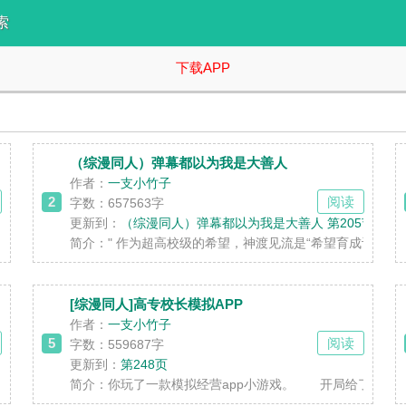
索
下载APP
（综漫同人）弹幕都以为我是大善人
作者：
一支小竹子
2
阅读
字数：657563字
更新到：
（综漫同人）弹幕都以为我是大善人 第205节
自由度很高，可冒险、可攻略、可基建…… 【推开房门，偶然撞见你的哥哥正
简介：
" 作为超高校级的希望，神渡见流是“希望育成计划
[综漫同人]高专校长模拟APP
作者：
一支小竹子
5
阅读
字数：559687字
更新到：
第248页
作者，我曾经背负了许多骂名。 不过没关系，我就是想看他们骂我又没
简介：
你玩了一款模拟经营app小游戏。 开局给了一