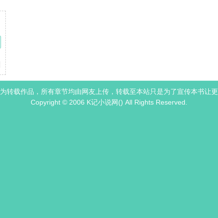
阳光，沉迷电脑无法自拔，中二病以及社恐患者说的就是我。 一个又
为转载作品，所有章节均由网友上传，转载至本站只是为了宣传本书让更
Copyright © 2006 K记小说网() All Rights Reserved.