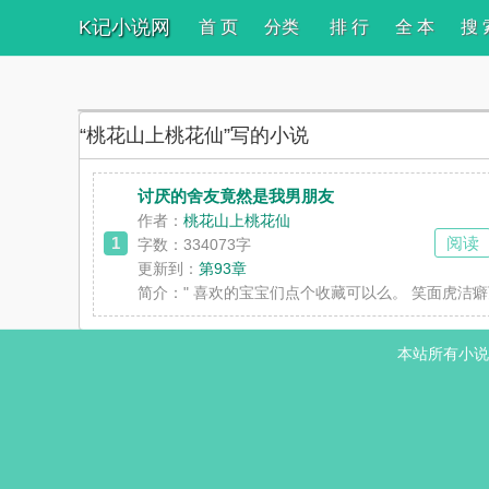
K记小说网
首 页
分类
排 行
全 本
搜 
“桃花山上桃花仙”写的小说
讨厌的舍友竟然是我男朋友
作者：
桃花山上桃花仙
1
阅读
字数：334073字
更新到：
第93章
简介：
" 喜欢的宝宝们点个收藏可以么。 笑面虎
本站所有小说