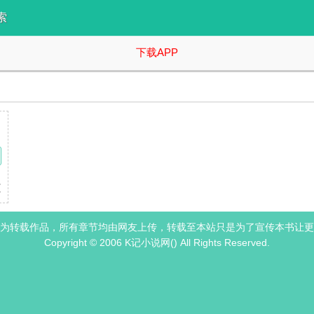
索
下载APP
洁癖万人迷校草男神受×表面酷哥实则恋爱脑的男菩萨攻 知名校园男神柳端
为转载作品，所有章节均由网友上传，转载至本站只是为了宣传本书让更
Copyright © 2006 K记小说网() All Rights Reserved.