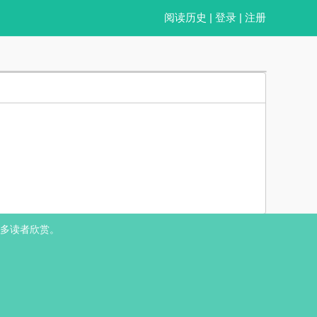
阅读历史
|
登录
|
注册
和，凭借其俊美到炸裂的颜值、多财多亿的家世、温雅有礼的脾气的好脾气，
多读者欣赏。