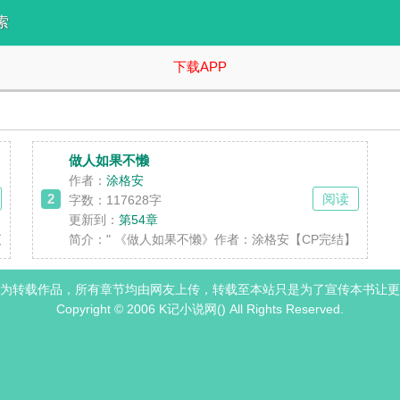
索
下载APP
做人如果不懒
作者：
涂格安
2
阅读
字数：117628字
更新到：
第54章
了，结果没想到比初恋来得更快的是失恋。 肖棉X程仰，嘴硬耳软X面冷心
简介：
" 《做人如果不懒》作者：涂格安【CP完结】 
为转载作品，所有章节均由网友上传，转载至本站只是为了宣传本书让更
Copyright © 2006 K记小说网() All Rights Reserved.