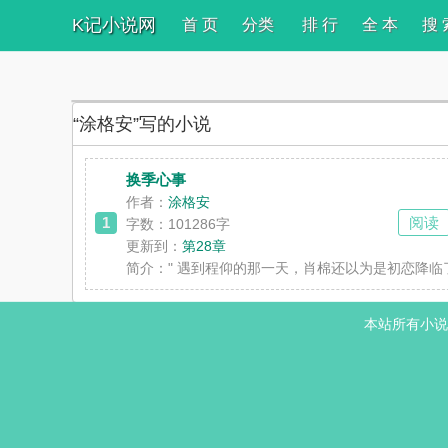
K记小说网
首 页
分类
排 行
全 本
搜 
“涂格安”写的小说
换季心事
作者：
涂格安
1
阅读
字数：101286字
更新到：
第28章
简介：
" 遇到程仰的那一天，肖棉还以为是初恋降临
本站所有小说