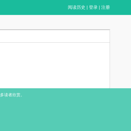
阅读历史
|
登录
|
注册
热 前期偏双视角，小短文，HE
简介： 辛来从小到大四肢不勤，五谷不分，上大学后父母直接对他放养
多读者欣赏。