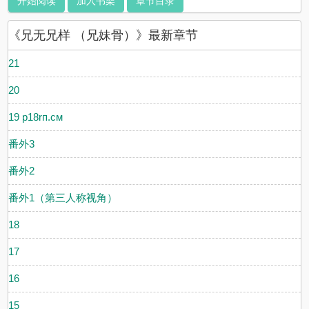
开始阅读
加入书架
章节目录
择top1都是哥。因为有宝宝疑惑，所以我再次解释一下，这篇主线是
哥妹的故事，一切以哥妹的感情展开，任何情节都是为了哥妹服务
《兄无兄样 （兄妹骨）》最新章节
的，没有标1v1是因为怕每个人理解不同，被骂挂羊头卖狗肉。从剧
情来讲，妹后续是有老公的，这是一个设定，但是只是过程。我不认
为是1v2的原因也在此，妹的老公在我眼里并不算主角之一呀，就当
21
是一个出场过多的npc吧！而且老公的地位类似于play的一环
（嗯？）
20
19 p18rп.cм
番外3
番外2
番外1（第三人称视角）
18
17
16
15