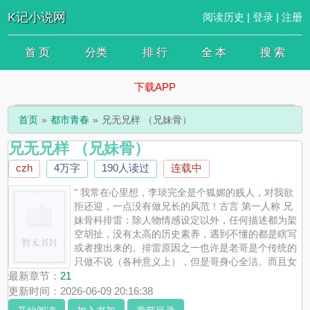
K记小说网
阅读历史
|
登录
|
注册
首 页
分类
排 行
全 本
搜 索
下载APP
首页
都市青春
兄无兄样 （兄妹骨）
兄无兄样 （兄妹骨）
czh
4万字
190人读过
连载中
" 我常在心里想，李琰完全是个狐媚的贱人，对我欲
拒还迎，一点没有做兄长的风范！古言 第一人称 兄
妹骨科排雷：除人物情感设定以外，任何描述都为架
空胡扯，没有太高的历史素养，遇到不懂的都是瞎写
或者搜出来的。排雷原因之一也许是老哥是个传统的
只做不说（各种意义上），但是哥身心全洁。而且女
主后面有老公，不保证女主只和老哥做，但是就算有别的男人也只是
最新章节：
21
一个老公。就凭女主对老哥这样看重就不可能接受太多别的男人。但
更新时间：2026-06-09 20:16:38
是任她外面野草飘飘永远最爱老哥，结局只会选择和哥一起，任何选