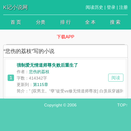
K记小说网
阅读历史
|
登录
|
注册
首 页
分类
排 行
全 本
搜 索
下载APP
“悲伤的荔枝”写的小说
强制爱无情道师尊失败后重生了
作者：
悲伤的荔枝
1
阅读
字数：414342字
更新到：
第115章
简介：
" [双男主。“孽”徒受vs修无情道师尊攻] 白羡辰穿
Copyright © 2006
TOP↑