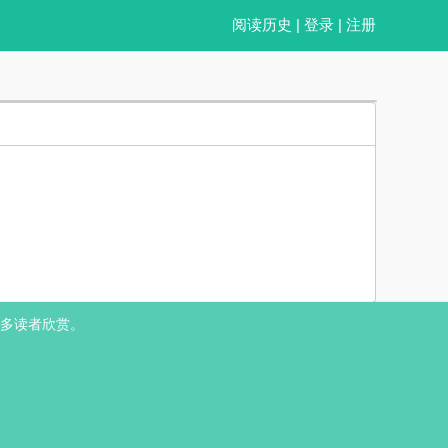
阅读历史
|
登录
|
注册
 秦礼遇大学毕业后，他们在一起了 后五年，粟玉给自己存下钱，开了一间小
多读者欣赏。