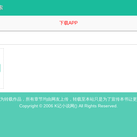
索
下载APP
年，他供秦礼遇读书 住在十五元一夜的棺材房里，白天洗盘子，晚上端盘子
为转载作品，所有章节均由网友上传，转载至本站只是为了宣传本书让更
Copyright © 2006 K记小说网() All Rights Reserved.