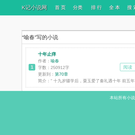
K记小说网
首 页
分类
排 行
全 本
搜 
“喻春”写的小说
十年止痒
作者：
喻春
1
阅读
字数：250912字
更新到：
第70章
简介：
" 十九岁辍学后，粟玉爱了秦礼遇十年 前五
本站所有小说