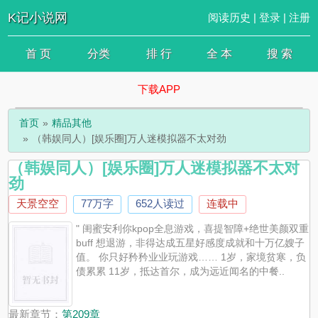
K记小说网
阅读历史
|
登录
|
注册
首 页
分类
排 行
全 本
搜 索
下载APP
首页
精品其他
（韩娱同人）[娱乐圈]万人迷模拟器不太对劲
（韩娱同人）[娱乐圈]万人迷模拟器不太对
劲
天景空空
77万字
652人读过
连载中
" 闺蜜安利你kpop全息游戏，喜提智障+绝世美颜双重
buff 想退游，非得达成五星好感度成就和十万亿嫂子
值。 你只好矜矜业业玩游戏…… 1岁，家境贫寒，负
债累累 11岁，抵达首尔，成为远近闻名的中餐..
最新章节：
第209章