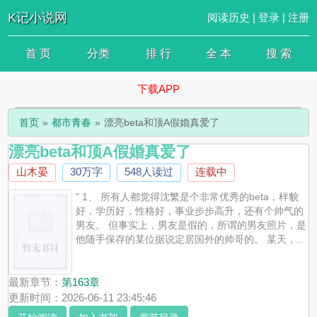
K记小说网
阅读历史
|
登录
|
注册
首 页
分类
排 行
全 本
搜 索
下载APP
首页
都市青春
漂亮beta和顶A假婚真爱了
漂亮beta和顶A假婚真爱了
山木晏
30万字
548人读过
连载中
" 1、 所有人都觉得沈繁是个非常优秀的beta，样貌
好，学历好，性格好，事业步步高升，还有个帅气的
男友。 但事实上，男友是假的，所谓的男友照片，是
他随手保存的某位据说定居国外的帅哥的。 某天，..
最新章节：
第163章
更新时间：2026-06-11 23:45:46