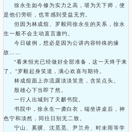
徐永生如今修为实力之高，堪为天下师，便
是他们旁听，也常感到受益无穷。
但因为林成煊、罗毅同徐永生的关系，徐永
生一般不会主动直言邀约。
今日破例，想必是因为公讲内容特殊的缘
故……
“看来恒光已经做好全部准备，这一天终于来
了。”罗毅起身笑道，满心欢喜与期待。
林成煊面上亦流露淡淡笑意，含笑点头。
殷雄心下当即了然。
一行人出城到了天麒书院。
书院中，徐永生一袭白衣，端坐讲桌后，神
色宁和淡然，同往日别无二致。
宁山、奚骥、沈觅觅、尹兰舟、时未雨等学