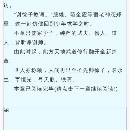
访。
“谢徐子教诲。”殷雄、范金霆等宿老神态郑
重，这一刻仿佛回到少年求学之时。
不单只儒家学子，纯粹的武夫、僧人、道
人，皆听课谢师。
由此时起，此方天地武道修行翻开全新篇
章。
世人亦称颂，人间再出至圣先师徐子，名永
生，字恒光，号天麒、铁斋。
本章已阅读完毕(请点击下一章继续阅读!)
FF