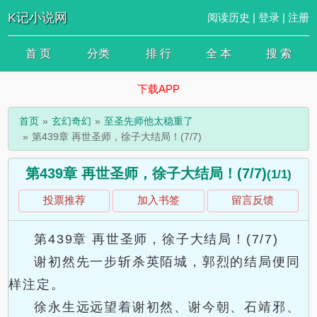
K记小说网
阅读历史
|
登录
|
注册
首 页
分类
排 行
全 本
搜 索
下载APP
首页
玄幻奇幻
至圣先师他太稳重了
第439章 再世圣师，徐子大结局！(7/7)
第439章 再世圣师，徐子大结局！(7/7)
(1/1)
投票推荐
加入书签
留言反馈
第439章 再世圣师，徐子大结局！(7/7)
谢初然先一步斩杀英陌城，郭烈的结局便同
样注定。
徐永生远远望着谢初然、谢今朝、石靖邪、