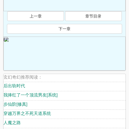
上一章
章节目录
下一章
FF
玄幻奇幻推荐阅读：
后出轨时代
我捧红了一个顶流男友[系统]
步仙阶[修真]
穿越万界之不死天道系统
人魔之路