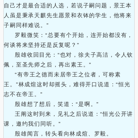
自己才是最合适的人选，若说子嗣问题，景王本
人虽是秉承天麒先生愿景和衣钵的学生，他将来
子嗣同样难说。”
罗毅微笑：“总要有个开始，连开始都没有，
何谈将来坚持还是反复呢？”
殷雄收回目光：“也对，徐夫子高洁，令人钦
佩，至圣先师之后，再出素王。”
“有帝王之德而未居帝王之位者，可称素
王。”林成煊这时却摇头，难得开口说道：“恒光
志不在帝王。”
殷雄想了想后，笑道：“是啊。”
王阐这时到来，见礼之后说道：“恒光公开讲
课，邀约我们同听。”
殷雄闻言，转头看向林成煊、罗毅。