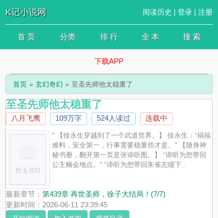
K记小说网
阅读历史
|
登录
|
注册
首 页
分类
排 行
全 本
搜 索
下载APP
首页
玄幻奇幻
至圣先师他太稳重了
至圣先师他太稳重了
八月飞鹰
109万字
524人读过
连载中
" 【徐永生穿越到了一个武道世界。】 徐永生：“祸福
难料，安全第一，行事需要稳重些才是。” 【随身神
秘书册，翻开第一页是张谛听图。】 “谛听为您带回
公主幽会地点。” “谛听为您带回朱雀左瞳下..
最新章节：
第439章 再世圣师，徐子大结局！(7/7)
更新时间：2026-06-11 23:39:45