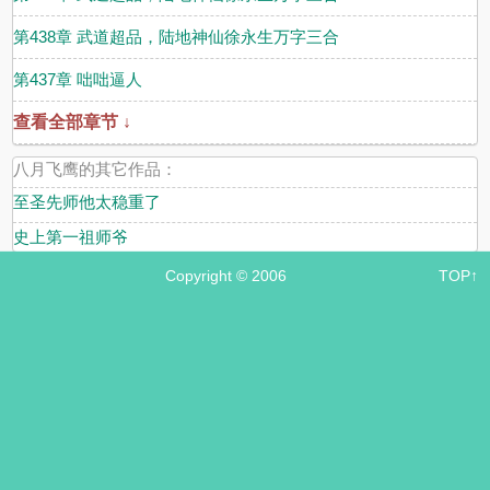
第438章 武道超品，陆地神仙徐永生万字三合
第437章 咄咄逼人
查看全部章节 ↓
八月飞鹰的其它作品：
至圣先师他太稳重了
史上第一祖师爷
Copyright © 2006
TOP↑