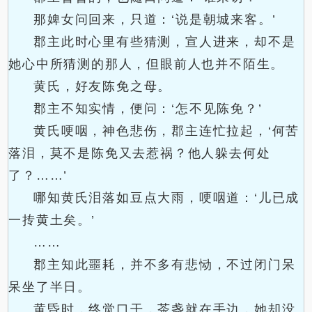
那婢女问回来，只道：‘说是朝城来客。’
郡主此时心里有些猜测，宣人进来，却不是
她心中所猜测的那人，但眼前人也并不陌生。
黄氏，好友陈免之母。
郡主不知实情，便问：‘怎不见陈免？’
黄氏哽咽，神色悲伤，郡主连忙拉起，‘何苦
落泪，莫不是陈免又去惹祸？他人躲去何处
了？……’
哪知黄氏泪落如豆点大雨，哽咽道：‘儿已成
一抟黄土矣。’
……
郡主知此噩耗，并不多有悲恸，不过闭门呆
呆坐了半日。
黄昏时，终觉口干，茶盏就在手边，她却没