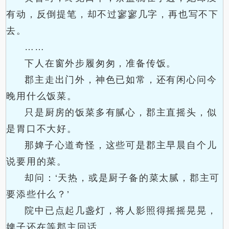
有动，反倒提笔，却不过寥寥几字，再也写不下
去。
……
下人在窗外步履匆匆，准备传饭。
郡主走出门外，神色已如常，还有闲心问今
晚用什么饭菜。
只是厨房的饭菜多有腻心，郡主直摇头，似
是胃口不大好。
那婢子心道奇怪，这些可是郡主早晨自个儿
说要用的菜。
却问：‘天热，或是厨子备的菜太腻，郡主可
要添些什么？’
院中已点起几盏灯，将人影照得摇摇晃晃，
婢子还在等郡主回话。