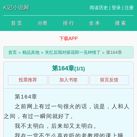
K记小说网
阅读历史
|
登录
|
注册
首 页
分类
排 行
全 本
搜 索
下载APP
首页
精品其他
失忆后我对探花郎一见钟情了
第164章
第164章
(1/1)
投票推荐
加入书签
留言反馈
第164章
之前网上有过一句很火的话，说是，人和人
之间，有过一瞬间就好了。
我不太明白，后来却又太明白。
我在一堂不怎么喜欢听的老教授的课上睡