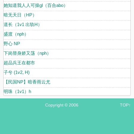
她知道我人人可操gl（百合abo）
暗无天日（HP）
道长（1v1 出轨H）
盛渡（nph）
野心 NP
下岗替身娇又荡（nph）
超品兵王在都市
子兮 (1v2, H)
【民国NP】暗香雨云尤
明珠（1v1）h
Copyright © 2006
TOP↑