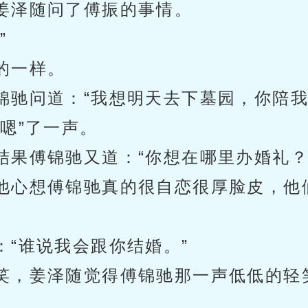
姜泽随问了傅振的事情。
”
的一样。
锦驰问道：“我想明天去下墓园，你陪我
嗯”了一声。
结果傅锦驰又道：“你想在哪里办婚礼？
他心想傅锦驰真的很自恋很厚脸皮，他
“谁说我会跟你结婚。”
笑，姜泽随觉得傅锦驰那一声低低的轻