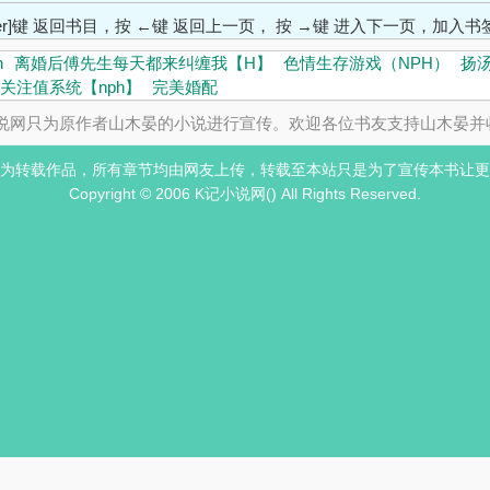
ter]键 返回书目，按 ←键 返回上一页， 按 →键 进入下一页，加
h
离婚后傅先生每天都来纠缠我【H】
色情生存游戏（NPH）
扬
关注值系统【nph】
完美婚配
说网只为原作者山木晏的小说进行宣传。欢迎各位书友支持山木晏并
为转载作品，所有章节均由网友上传，转载至本站只是为了宣传本书让更
Copyright © 2006 K记小说网() All Rights Reserved.