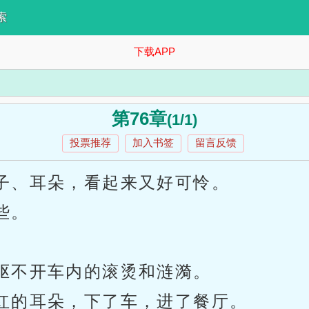
索
下载APP
第76章
(1/1)
投票推荐
加入书签
留言反馈
子、耳朵，看起来又好可怜。
些。
驱不开车内的滚烫和涟漪。
红的耳朵，下了车，进了餐厅。