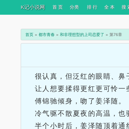
K记小说网
首 页
分类
排 行
全 本
搜 
首页
都市青春
和非理想型的上司恋爱了
第76章
很认真，但泛红的眼睛、鼻
让人想要揉得更红更可怜一
傅锦驰倾身，吻了姜泽随。
冷气驱不散夏夜的高温，也
半个小时后，姜泽随顶着通