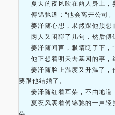
夏天的夜风吹在两人身上，
傅锦驰道：“他会离开公司。
姜泽随心想，果然跟他预想
两人又闲聊了几句，然后傅
姜泽随闻言，眼睛眨了下，“
他正想着明天去墓园的事，
姜泽随脸上温度又升温了，
要跟他结婚了。
姜泽随红着耳朵，不由地道：
夏夜风裹着傅锦驰的一声轻
朵。