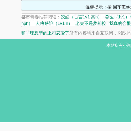
温馨提示：按 回车[En
都市青春推荐阅读：
皎皎（古言1v1 高h）
兽医（1v1）
nph）
人格缺陷（1v1 h）
老夫不是萝莉控
我真的会恨
和非理想型的上司恋爱了
所有内容均来自互联网，K记小
本站所有小说
.