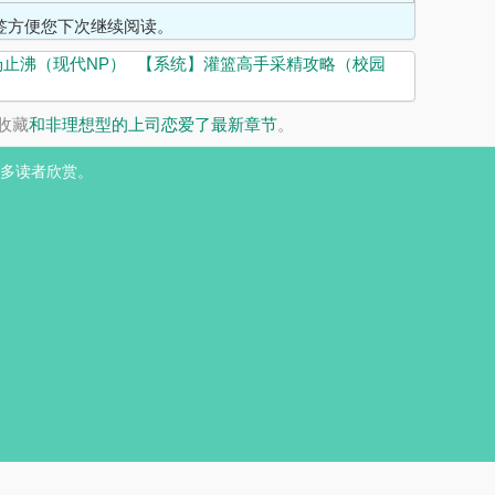
入书签方便您下次继续阅读。
汤止沸（现代NP）
【系统】灌篮高手采精攻略（校园
收藏
和非理想型的上司恋爱了最新章节
。
多读者欣赏。