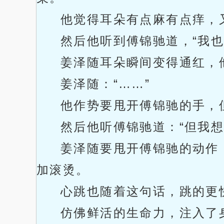
他觉得耳朵有点麻有点痒，
然后他听到傅锦驰道，“我也
姜泽随耳朵瞬间变得通红，
姜泽随：“……”
他作势要甩开傅锦驰的手，
然后他听傅锦驰道：“但我想
姜泽随要甩开傅锦驰的动作
加滚烫。
心跳也随着这句话，跳的更
仿佛鲜活的生命力，注入了