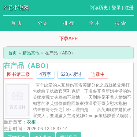
K记小说网
阅读历史
|
登录
|
注册
首 页
分类
排 行
全 本
搜 索
下载APP
首页
精品其他
在产品（ABO）
在产品（ABO）
图书馆二楼
4万字
623人读过
连载中
" 两个缺爱的人互相伤害洛芙娜分化之后就被父亲打
包嫁给了执政官阿列克斯，正准备开启新婚生活的洛
芙娜发现丈夫鸟都不鸟她，一天到晚见不着人婚姻不
如意的洛芙娜偷偷跑回娘家找温柔哥哥安慰求抱抱，
结果被哥哥拒之门外，理由是——洛芙娜现在是执政
官夫人，要避嫌女主洛芙娜Omega敏感缺爱又脆弱，
柔弱不主动，习惯顺从男主阿列克斯alpha前期工作狂，回避性人
最新章节：
衣柜
格，逃避亲密关系，后期分离焦虑可能会有温柔男2女追男，待定并
更新时间：2026-06-12 18:37:14
非爽文，过程会有点憋屈，情感向剧情为主，偏清水，肉要到很后面