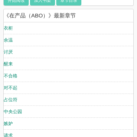
开始阅读
加入书架
章节目录
才有，不会大法特法
《在产品（ABO）》最新章节
衣柜
余温
讨厌
醒来
不合格
对不起
占位符
中央公园
嫉妒
请求