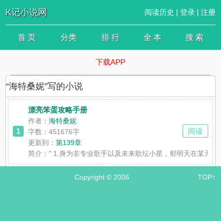
K记小说网
阅读历史
|
登录
|
注册
首 页
分类
排 行
全 本
搜 索
下载APP
“海特桑妮”写的小说
漂亮笨蛋攻略手册
作者：
海特桑妮
1
阅读
字数：451676字
更新到：
第139章
简介：
" 1.身为非专业歌手以及未来歌坛小星，郁明天在某天遇
Copyright © 2006
TOP↑