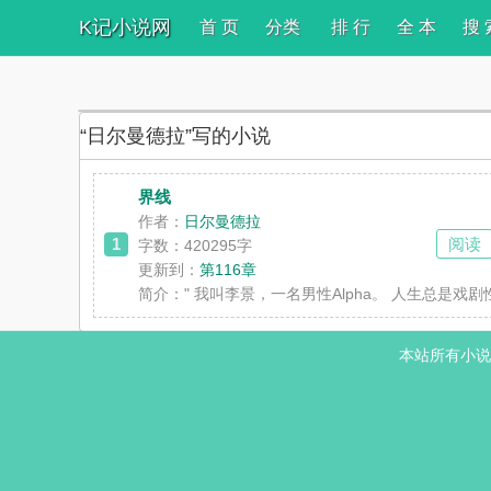
K记小说网
首 页
分类
排 行
全 本
搜 
“日尔曼德拉”写的小说
界线
作者：
日尔曼德拉
1
阅读
字数：420295字
更新到：
第116章
简介：
" 我叫李景，一名男性Alpha。 人生总是
本站所有小说