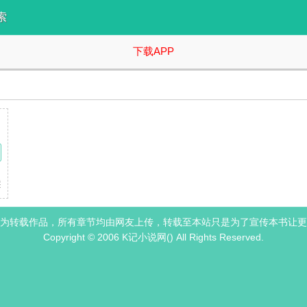
索
下载APP
戏剧性的。 某天，我意外在次玩笑中发觉相伴二十五载的发小竟然喜欢自己。 简
为转载作品，所有章节均由网友上传，转载至本站只是为了宣传本书让更
Copyright © 2006 K记小说网() All Rights Reserved.