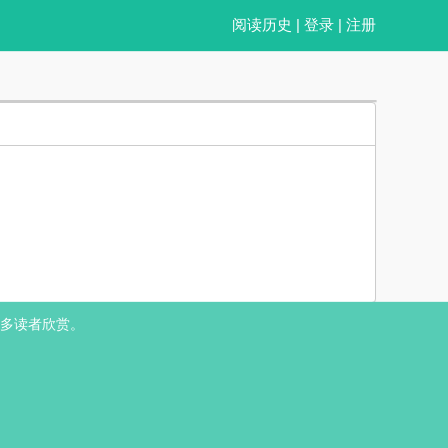
阅读历史
|
登录
|
注册
直荒诞得可笑，可我笑不出来。 余久山 × 李景 回避型薄幸集团总裁 × 焦
多读者欣赏。