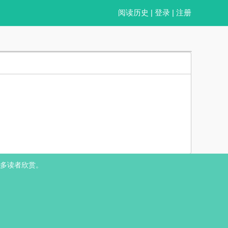
阅读历史
|
登录
|
注册
1V1＋全洁） 明延受邀参加恋爱综艺，综艺有五位天之骄子，他们出身显赫
多读者欣赏。