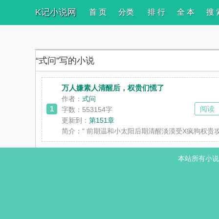
K记小说网
首 页
分类
排 行
全 本
搜 
“式问”写的小说
万人嫌素人清醒后，权贵们慌了
作者：
式问
1
阅读
字数：553154字
更新到：
第151章
简介：
" 前期温和小太阳后期清醒淡漠受X疯狗权贵
本站所有小说