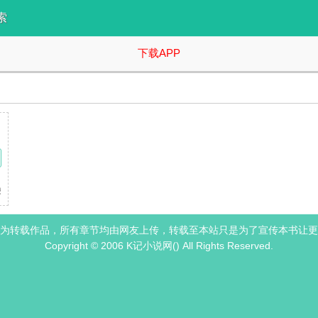
索
下载APP
攻们 （恋综+万人嫌变万人迷+雄竞修罗场＋微强制+训狗+不买股番外各
为转载作品，所有章节均由网友上传，转载至本站只是为了宣传本书让更
Copyright © 2006 K记小说网() All Rights Reserved.