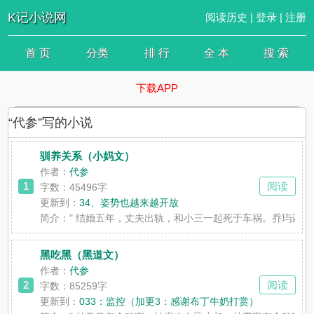
K记小说网
阅读历史
|
登录
|
注册
首 页
分类
排 行
全 本
搜 索
下载APP
“代参”写的小说
驯养关系（小妈文）
作者：
代参
1
阅读
字数：45496字
更新到：
34、姿势也越来越开放
简介：
" 结婚五年，丈夫出轨，和小三一起死于车祸。乔玙还
黑吃黑（黑道文）
作者：
代参
2
阅读
字数：85259字
更新到：
033：监控（加更3：感谢布丁牛奶打赏）