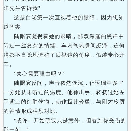
陆先生告诉我”
这是白晞第一次直视着他的眼睛，因为想知
道答案
陆厮宸凝视着她的眼睛，那双深邃的黑眸中
闪过一丝复杂的情绪。车内气氛瞬间凝滞，连何
渭都不自觉地调整了后视镜的角度，假装专心开
车。
“关心需要理由吗？”
陆厮宸反问，声音依然低沉，但语调中多了
一分她从未听过的温度。他伸出手，轻抚过她左
手背上的红肿伤痕，动作极其轻柔，与刚才冷厉
的神情形成强烈对比。
“或许一开始确实只是意外，但看到你受伤的
那一刻…”