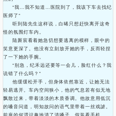
“我…我不知道…医院到了，我该下车去找纪
医师了”
听到陆先生这样说，白晞只想赶快离开这奇
怪的氛围灯车内。
陆厮宸看着她急切想要逃离的模样，眼中的
笑意更深了。他没有立刻放开她的手，反而轻捏
了一下她的手腕。
“别急，纪禾远还要等一会儿，脸红什么？我
说错了什么吗？”
他缓缓松开手，但身体依然靠近，让她无法
轻易逃开。车内空间狭小，他的气息若有似无地
飘散过来，带着淡淡的木质香调。他故意用低沉
的嗓音问道，明知故问的语气里带着一丝戏謔。
前座的何渭识趣地清了清嗓子，假装看手机。