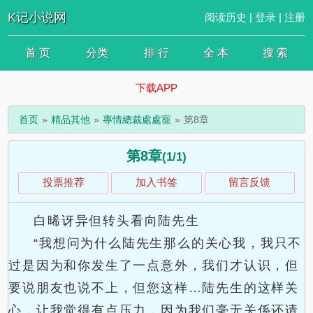
K记小说网
阅读历史
|
登录
|
注册
首 页
分类
排 行
全 本
搜 索
下载APP
首页
精品其他
專情總裁處處寵
第8章
第8章
(1/1)
投票推荐
加入书签
留言反馈
白晞讶异但转头看向陆先生
“我想问为什么陆先生那么的关心我，我只不
过是因为和你发生了一点意外，我们才认识，但
要说朋友也说不上，但您这样…陆先生的这样关
心，让我觉得有点压力，因为我们毫无关係还请