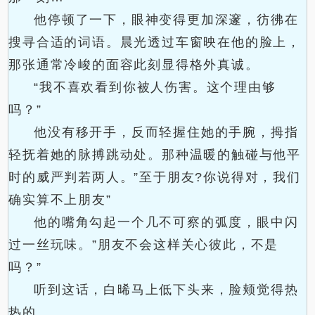
他停顿了一下，眼神变得更加深邃，彷彿在
搜寻合适的词语。晨光透过车窗映在他的脸上，
那张通常冷峻的面容此刻显得格外真诚。
“我不喜欢看到你被人伤害。这个理由够
吗？”
他没有移开手，反而轻握住她的手腕，拇指
轻抚着她的脉搏跳动处。那种温暖的触碰与他平
时的威严判若两人。”至于朋友?你说得对，我们
确实算不上朋友”
他的嘴角勾起一个几不可察的弧度，眼中闪
过一丝玩味。”朋友不会这样关心彼此，不是
吗？”
听到这话，白晞马上低下头来，脸颊觉得热
热的