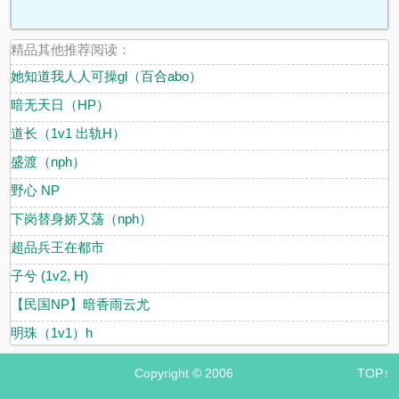
精品其他推荐阅读：
她知道我人人可操gl（百合abo）
暗无天日（HP）
道长（1v1 出轨H）
盛渡（nph）
野心 NP
下岗替身娇又荡（nph）
超品兵王在都市
子兮 (1v2, H)
【民国NP】暗香雨云尤
明珠（1v1）h
Copyright © 2006
TOP↑