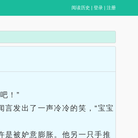
阅读历史
|
登录
|
注册
吧！”
闻言发出了一声冷冷的笑，“宝宝
许是被妒意膨胀。他另一只手推