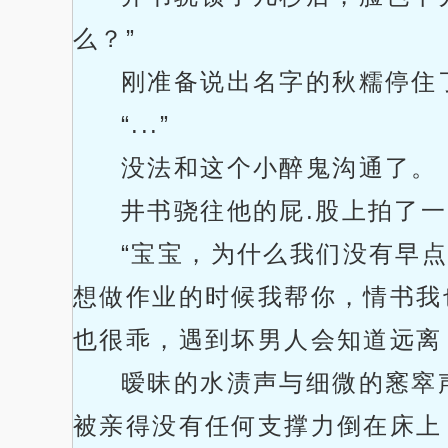
么？”
刚准备说出名字的秋糯停住
“...”
没法和这个小醉鬼沟通了。
井书骁往他的屁.股上拍了一
“宝宝，为什么我们没有早
想做作业的时候我帮你，情书我也
也很乖，遇到坏男人会知道远离
暧昧的水渍声与细微的窸窣
被亲得没有任何支撑力倒在床上