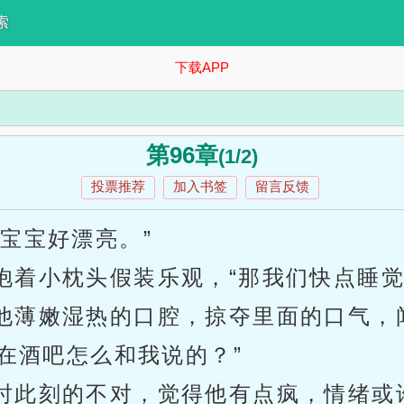
索
下载APP
第96章
(1/2)
投票推荐
加入书签
留言反馈
宝宝好漂亮。”
抱着小枕头假装乐观，“那我们快点睡觉
他薄嫩湿热的口腔，掠夺里面的口气，
在酒吧怎么和我说的？”
时此刻的不对，觉得他有点疯，情绪或