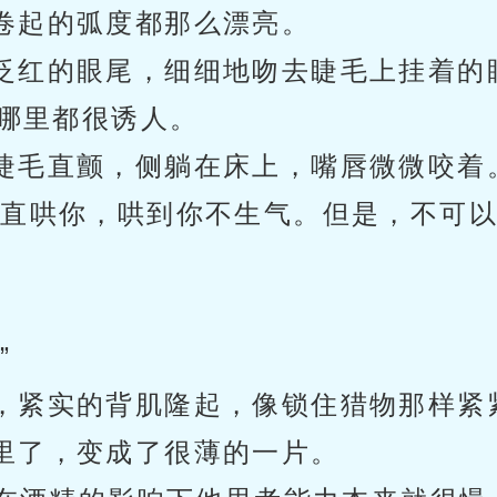
卷起的弧度都那么漂亮。
泛红的眼尾，细细地吻去睫毛上挂着的
哪里都很诱人。
睫毛直颤，侧躺在床上，嘴唇微微咬着
一直哄你，哄到你不生气。但是，不可
”
，紧实的背肌隆起，像锁住猎物那样紧
里了，变成了很薄的一片。