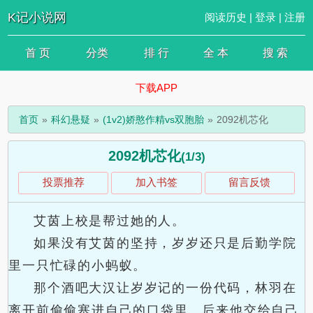
K记小说网
阅读历史
|
登录
|
注册
首 页
分类
排 行
全 本
搜 索
下载APP
首页
科幻悬疑
(1v2)娇憨作精vs双胞胎
2092机芯化
2092机芯化
(1/3)
投票推荐
加入书签
留言反馈
艾茵上校是帮过她的人。
如果没有艾茵的坚持，岁岁还只是后勤学院
里一只忙碌的小蚂蚁。
那个酒吧大汉让岁岁记的一份代码，林羽在
离开前偷偷塞进自己的口袋里。后来他交给自己