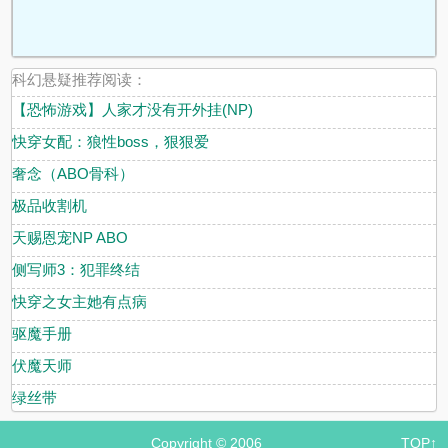
科幻悬疑推荐阅读：
【恐怖游戏】人家才没有开外挂(NP)
快穿女配：狼性boss，狠狠爱
奢念（ABO骨科）
极品收割机
天赐恩宠NP ABO
侧写师3：犯罪终结
快穿之女主她有点病
驱魔手册
伏魔天师
绿丝带
Copyright © 2006
TOP↑